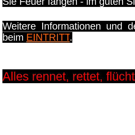
Sie Feuer fangen - im guten S
Weitere Informationen und d
beim
EINTRITT
.
Alles rennet, rettet, flüch