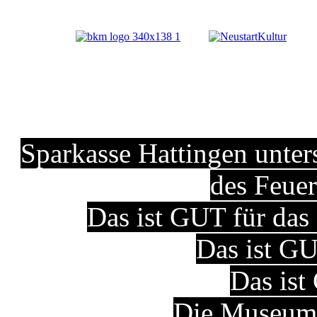
Sparkasse Hattingen unter
des Feue
Das ist GUT für d
Das ist GU
Das ist
Die Museums